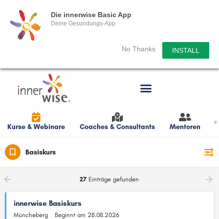
Die innerwise Basic App
Deine Gesundungs-App
No Thanks
INSTALL
Kurse & Webinare
Coaches & Consultants
Mentoren
L
Filters
Basiskurs
arrow_backward
arrow_forward
27
Einträge gefunden
innerwise Basiskurs
Müncheberg
Beginnt am 28.08.2026