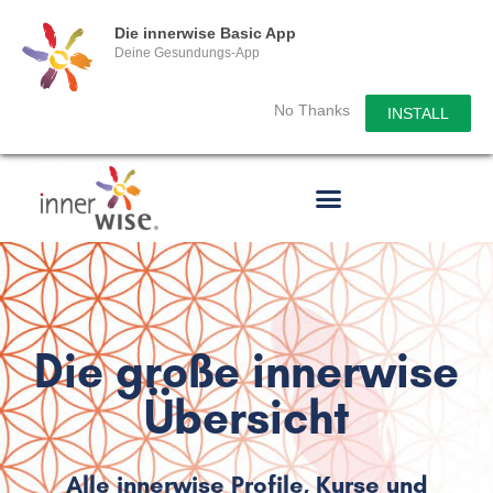
Die innerwise Basic App
Deine Gesundungs-App
No Thanks
INSTALL
Die große innerwise
Übersicht
Alle innerwise Profile, Kurse und