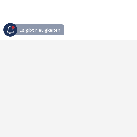
Links
innerwise.com
systemwise.com
dare-to-be-riched.com
____