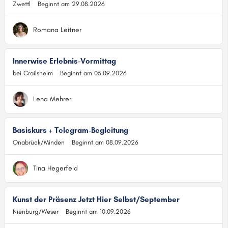
Zwettl
Beginnt am 29.08.2026
Romana Leitner
Innerwise Erlebnis-Vormittag
bei Crailsheim
Beginnt am 05.09.2026
Lena Mehrer
Basiskurs + Telegram-Begleitung
Onabrück/Minden
Beginnt am 08.09.2026
Tina Hegerfeld
Kunst der Präsenz Jetzt Hier Selbst/September
Nienburg/Weser
Beginnt am 10.09.2026