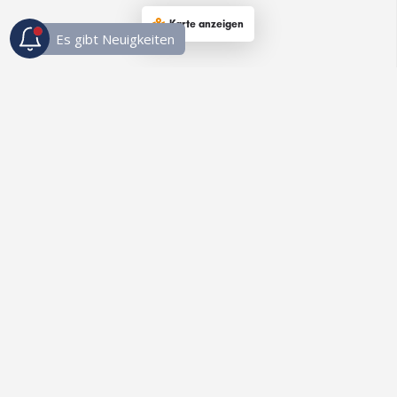
Karte anzeigen