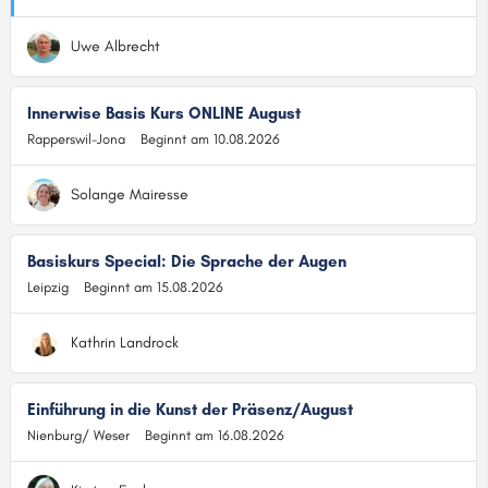
Uwe Albrecht
Innerwise Basis Kurs ONLINE August
Rapperswil-Jona
Beginnt am 10.08.2026
Solange Mairesse
Basiskurs Special: Die Sprache der Augen
Leipzig
Beginnt am 15.08.2026
Kathrin Landrock
Einführung in die Kunst der Präsenz/August
Nienburg/ Weser
Beginnt am 16.08.2026