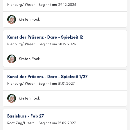
Nienburg/ Weser
Beginnt am 29.12.2026
Kirsten Fock
Kunst der Präsenz - Dare - Spielzeit 12
Nienburg/ Weser
Beginnt am 30.12.2026
Kirsten Fock
Kunst der Präsenz - Dare - Spielzeit 1/27
Nienburg/ Weser
Beginnt am 31.01.2027
Kirsten Fock
Basiskurs - Feb 27
Root Zug/Luzern
Beginnt am 15.02.2027