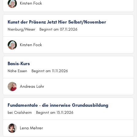
Kirsten Fock
Kunst der Präsenz Jetzt Hier Selbst/November
Nienburg/Weser
Beginnt am 07.11.2026
Kirsten Fock
Basis-Kurs
Nähe Essen
Beginnt am 11.11.2026
Andreas Lahr
Fundamentale - die innerwise Grundausbildung
bei Crailsheim
Beginnt am 13.11.2026
Lena Mehrer