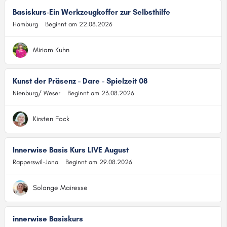
Basiskurs-Ein Werkzeugkoffer zur Selbsthilfe
Hamburg
Beginnt am 22.08.2026
Miriam Kuhn
Kunst der Präsenz - Dare - Spielzeit 08
Nienburg/ Weser
Beginnt am 23.08.2026
Kirsten Fock
Innerwise Basis Kurs LIVE August
Rapperswil-Jona
Beginnt am 29.08.2026
Solange Mairesse
innerwise Basiskurs