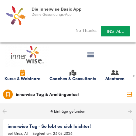
Die innerwise Basic App
Deine Gesundungs-App
No Thanks
INSTALL
Kurse & Webinare
Coaches & Consultants
Mentoren
L
Filters
innerwise Tag & Armlängentest
arrow_backward
arrow_forward
4
Einträge gefunden
innerwise Tag - So lebt es sich leichter!
bei Graz, AT
Beginnt am 23.08.2026