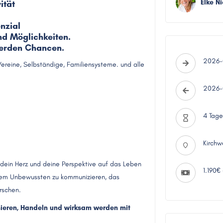
Elke Ni
ität
nzial
nd Möglichkeiten.
werden Chancen.
2026-
Vereine, Selbständige, Familiensysteme. und alle
2026-0
4 Tage
Kirchw
, dein Herz und deine Perspektive auf das Leben
1.190€ 
dem Unbewussten zu kommunizieren, das
rschen.
ysieren, Handeln und wirksam werden mit