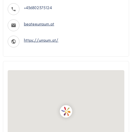
+436802375124
beate@urraum.at
https://urraum.at/