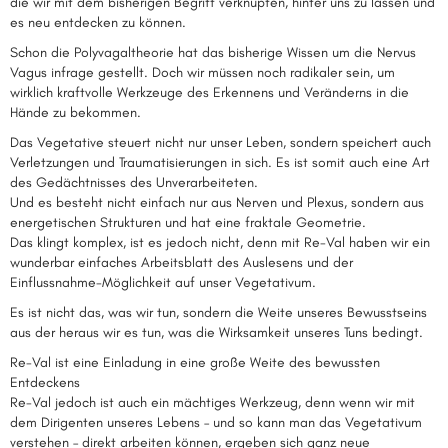
die wir mit dem bisherigen Begriff verknüpfen, hinter uns zu lassen und
es neu entdecken zu können.
Schon die Polyvagaltheorie hat das bisherige Wissen um die Nervus
Vagus infrage gestellt. Doch wir müssen noch radikaler sein, um
wirklich kraftvolle Werkzeuge des Erkennens und Veränderns in die
Hände zu bekommen.
Das Vegetative steuert nicht nur unser Leben, sondern speichert auch
Verletzungen und Traumatisierungen in sich. Es ist somit auch eine Art
des Gedächtnisses des Unverarbeiteten.
Und es besteht nicht einfach nur aus Nerven und Plexus, sondern aus
energetischen Strukturen und hat eine fraktale Geometrie.
Das klingt komplex, ist es jedoch nicht, denn mit Re-Val haben wir ein
wunderbar einfaches Arbeitsblatt des Auslesens und der
Einflussnahme-Möglichkeit auf unser Vegetativum.
Es ist nicht das, was wir tun, sondern die Weite unseres Bewusstseins
aus der heraus wir es tun, was die Wirksamkeit unseres Tuns bedingt.
Re-Val ist eine Einladung in eine große Weite des bewussten
Entdeckens
Re-Val jedoch ist auch ein mächtiges Werkzeug, denn wenn wir mit
dem Dirigenten unseres Lebens – und so kann man das Vegetativum
verstehen – direkt arbeiten können, ergeben sich ganz neue