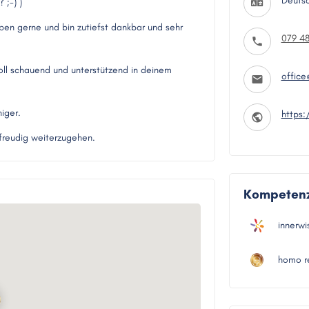
Deutsc
 ;-) )
eben gerne und bin zutiefst dankbar und sehr
079 48
voll schauend und unterstützend in deinem
offic
iger.
https
 freudig weiterzugehen.
Kompeten
innerwi
homo re