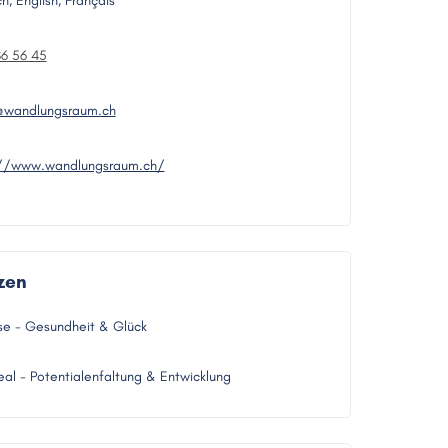
h, English, Français
6 56 45
e@wandlungsraum.ch
://www.wandlungsraum.ch/
zen
se - Gesundheit & Glück
al - Potentialenfaltung & Entwicklung