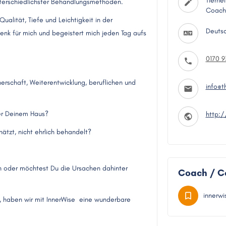
Tierhe
nterschiedlichster Behandlungsmethoden.
Coach,
ualität, Tiefe und Leichtigkeit in der
Deuts
enk für mich und begeistert mich jeden Tag aufs
0170 9
erschaft, Weiterentwicklung, beruflichen und
info@t
der Deinem Haus?
http:
hätzt, nicht ehrlich behandelt?
n oder möchtest Du die Ursachen dahinter
Coach / C
innerw
st, haben wir mit InnerWise eine wunderbare