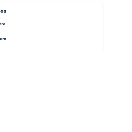
ies
ere
iere