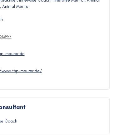
ilpraktiker, Innerwise Coach, Innerwise Mentor, Animal
 Animal Mentor
ch
313997
hp-maurer.de
//www.thp-maurer.de/
onsultant
ise Coach