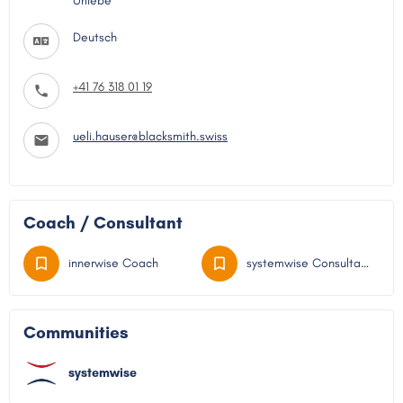
Urliebe
Deutsch
+41 76 318 01 19
ueli.hauser@blacksmith.swiss
Coach / Consultant
innerwise Coach
systemwise Consultant
Communities
systemwise