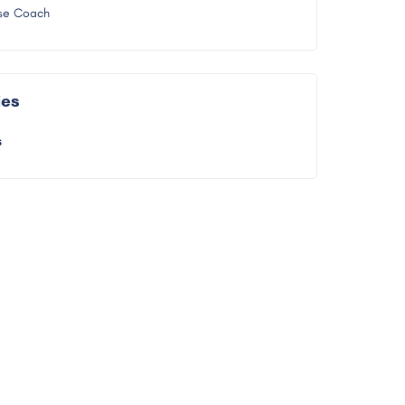
ise Coach
ies
s