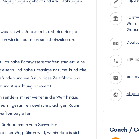
Impuls
e Begegnungen gehabt und irre Erfahrungen
Forstw
Weiter
Geburt
 was ich will. Daraus entsteht eine riesige
h wirklich auf mich selbst einzulassen.
Deuts
+49 1
 Ich habe Forstwissenschaften studiert, eine
leiterin und habe unzählige naturheilkundliche
post@y
gefunden und weiß nun, dass Zertifikate und
enz und Ausrichtung ankommt.
https
ch seitdem immer weiter in die Welt hinaus
ibt es im gesamten deutschsprachigen Raum
haften begleiten.
ng für Hebammen vom Schweizer
Coach / C
ieser Weg führen wird, wohin Natalis sich