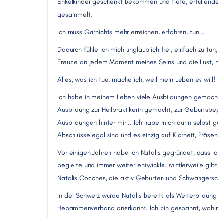
Enkelkinder geschenkt bekommen und tiefe, erfüllend
gesammelt.
Ich muss Garnichts mehr erreichen, erfahren, tun...
Dadurch fühle ich mich unglaublich frei, einfach zu tun,
Freude an jedem Moment meines Seins und die Lust, mic
Alles, was ich tue, mache ich, weil mein Leben es will!
Ich habe in meinem Leben viele Ausbildungen gemacht.
Ausbildung zur Heilpraktikerin gemacht, zur Geburtsbeg
Ausbildungen hinter mir... Ich habe mich darin selbst 
Abschlüsse egal sind und es einzig auf Klarheit, Präs
Vor einigen Jahren habe ich Natalis gegründet, dass i
begleite und immer weiter entwickle. Mittlerweile g
Natalis Coaches, die aktiv Geburten und Schwangersc
In der Schweiz wurde Natalis bereits als Weiterbildu
Hebammenverband anerkannt. Ich bin gespannt, wohin d