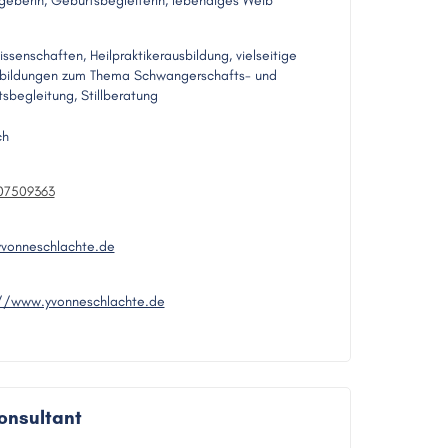
geberin, Geburtsbegleiterin, lebendiges Weib
issenschaften, Heilpraktikerausbildung, vielseitige
bildungen zum Thema Schwangerschafts- und
sbegleitung, Stillberatung
ch
607509363
vonneschlachte.de
://www.yvonneschlachte.de
onsultant